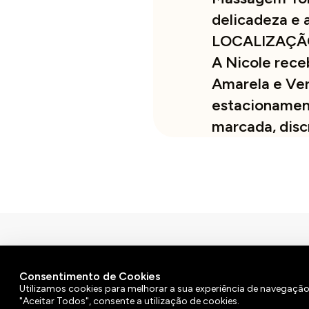
delicadeza e 
LOCALIZAÇÃ
A Nicole rece
Amarela e Ver
estacionament
marcada, disc
© 2026 | Atenção: As nossas massagens não têm
Consentimento de Cookies
Política de Privacidade
Livro de Reclamações
Utilizamos cookies para melhorar a sua experiência de navegação
"Aceitar Todos", consente a utilização de cookies.