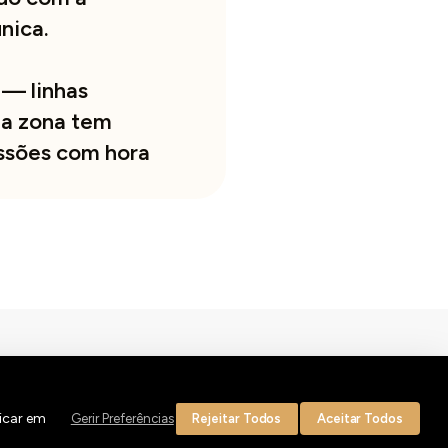
nica.
 — linhas
 a zona tem
essões com hora
By
bluesoft.pt
icar em
Gerir Preferências
Rejeitar Todos
Aceitar Todos