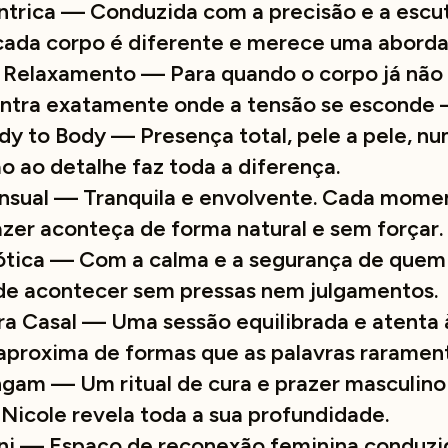
trica — Conduzida com a precisão e a escu
cada corpo é diferente e merece uma aborda
Relaxamento — Para quando o corpo já não 
ntra exatamente onde a tensão se esconde —
 to Body — Presença total, pele a pele, nu
o ao detalhe faz toda a diferença.
sual — Tranquila e envolvente. Cada momen
azer aconteça de forma natural e sem forçar.
tica — Com a calma e a segurança de quem 
de acontecer sem pressas nem julgamentos.
a Casal — Uma sessão equilibrada e atenta 
 aproxima de formas que as palavras rarame
am — Um ritual de cura e prazer masculino
 Nicole revela toda a sua profundidade.
i — Espaço de reconexão feminina conduzi