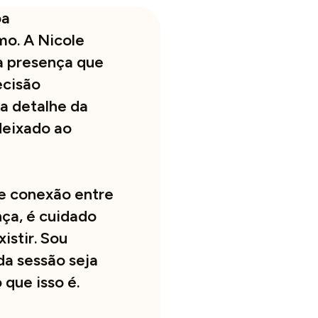
oa
mo. A Nicole
a presença que
ecisão
a detalhe da
deixado ao
e conexão entre
ça, é cuidado
istir. Sou
da sessão seja
que isso é.