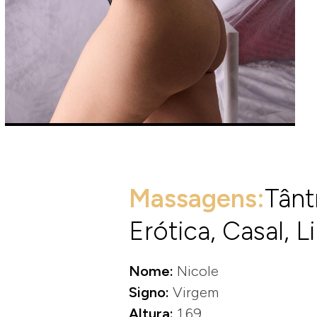
Massagens:
Tânt
Erótica, Casal, L
Nome:
Nicole
Signo:
Virgem
Altura:
1.69