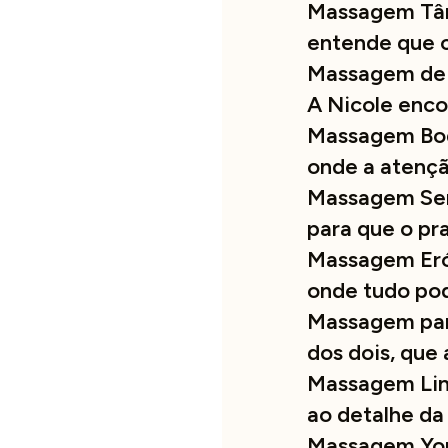
Massagem Tân
entende que 
Massagem de 
A Nicole enco
Massagem Body
onde a atençã
Massagem Sen
para que o pr
Massagem Eró
onde tudo po
Massagem par
dos dois, que
Massagem Ling
ao detalhe da
Massagem Yon