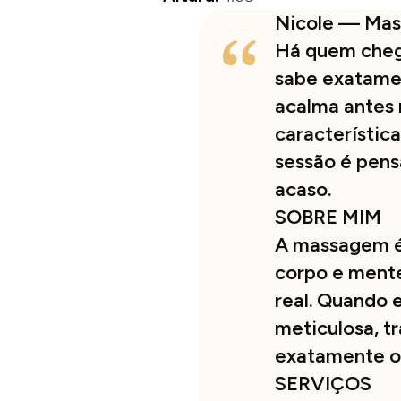
Nicole — Mass
Há quem chegu
sabe exatamen
acalma antes
característic
sessão é pens
acaso.
SOBRE MIM
A massagem é
corpo e mente
real. Quando e
meticulosa, t
exatamente o 
SERVIÇOS