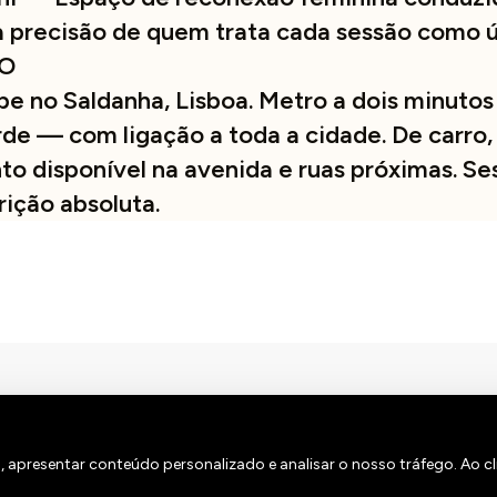
a precisão de quem trata cada sessão como ú
O
be no Saldanha, Lisboa. Metro a dois minutos
de — com ligação a toda a cidade. De carro,
o disponível na avenida e ruas próximas. S
rição absoluta.
 um teor ou propósito sexual.
, apresentar conteúdo personalizado e analisar o nosso tráfego. Ao cl