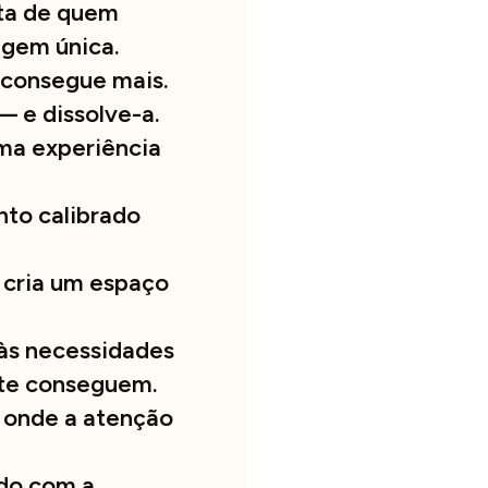
ta de quem
gem única.
consegue mais.
 e dissolve-a.
ma experiência
to calibrado
cria um espaço
às necessidades
nte conseguem.
 onde a atenção
do com a