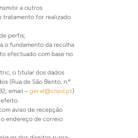
nsmitir a outros
 tratamento for realizado
de perfis;
eja o fundamento da recolha
ento efectuado com base no
ric, o titular dos dados
os (Rua de São Bento, n.º
32; email –
geral@cnpd.pt
)
 efeito.
a com aviso de recepção
o o endereço de correio
lquer dos direitos supra-