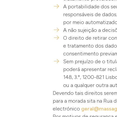
A portabilidade dos seu
responsáveis de dados,
por meio automatizad
A não sujeição a decisõ
O direito de retirar c
e tratamento dos dado
consentimento previam
Sem prejuízo de o titu
poderá apresentar rec
148, 3.º, 1200-821 Lis
ou a qualquer outra au
Devendo tais direitos sere
para a morada sita na Rua d
electrónico
geral@massag
Por motivos de segurança e