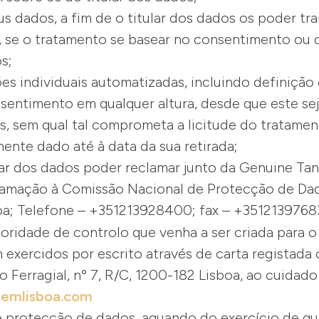
s dados, a fim de o titular dos dados os poder tra
 se o tratamento se basear no consentimento ou o
os;
es individuais automatizadas, incluindo definição 
onsentimento em qualquer altura, desde que este s
s, sem qual tal comprometa a licitude do tratam
ente dado até à data da sua retirada;
lar dos dados poder reclamar junto da Genuine Tant
lamação à Comissão Nacional de Protecção de Dad
boa; Telefone – +351213928400; fax – +3512139768
toridade de controlo que venha a ser criada para o
m exercidos por escrito através de carta registad
o Ferragial, nº 7, R/C, 1200-182 Lisboa, ao cuidad
emlisboa.com
 protecção de dados, aquando do exercício de qua