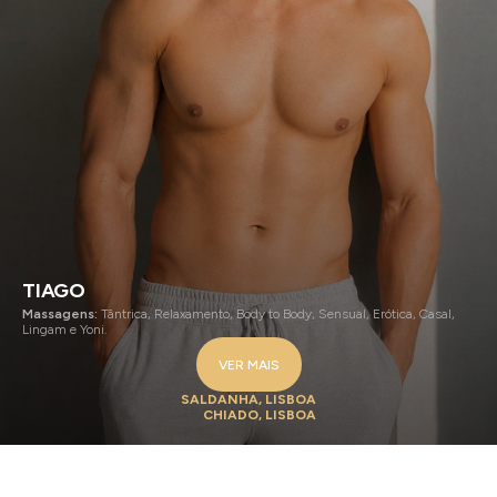
TIAGO
Massagens:
Tântrica, Relaxamento, Body to Body, Sensual, Erótica, Casal,
Lingam e Yoni.
VER MAIS
SALDANHA, LISBOA
CHIADO, LISBOA