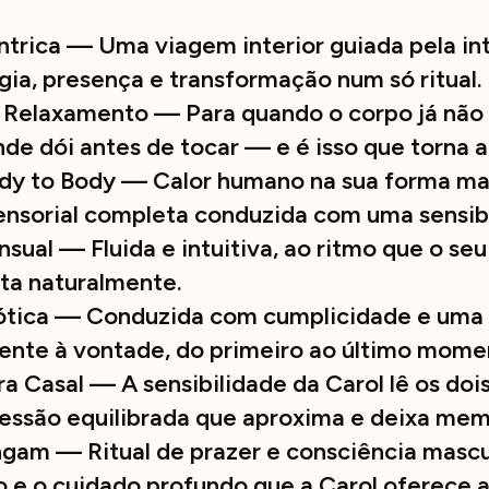
rica — Uma viagem interior guiada pela int
gia, presença e transformação num só ritual.
Relaxamento — Para quando o corpo já não 
nde dói antes de tocar — e é isso que torna a
y to Body — Calor humano na sua forma ma
ensorial completa conduzida com uma sensibi
ual — Fluida e intuitiva, ao ritmo que o seu
eta naturalmente.
tica — Conduzida com cumplicidade e uma
ente à vontade, do primeiro ao último mome
 Casal — A sensibilidade da Carol lê os doi
essão equilibrada que aproxima e deixa mem
gam — Ritual de prazer e consciência mascu
o e o cuidado profundo que a Carol oferece a