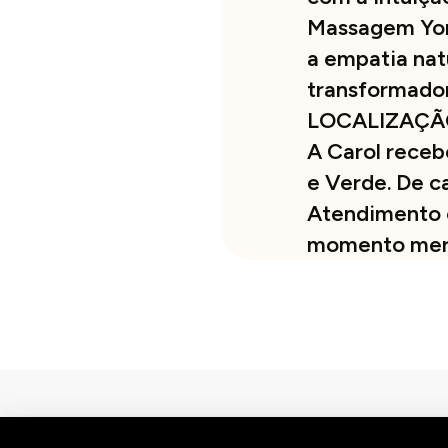
Massagem Yon
a empatia nat
transformador
LOCALIZAÇÃ
A Carol receb
e Verde. De c
Atendimento 
momento mere
© 2026 | Atenção: As nossas massagens não têm