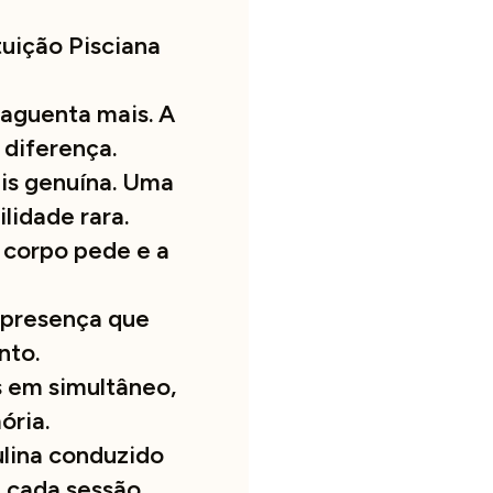
uição Pisciana
aguenta mais. A
 diferença.
is genuína. Uma
lidade rara.
 corpo pede e a
 presença que
nto.
s em simultâneo,
ória.
lina conduzido
 cada sessão.