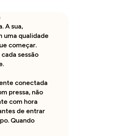
a
. A sua,
tem uma qualidade
que começar.
a cada sessão
e.
mente conectada
om pressa, não
nte com hora
ntes de entrar
mpo. Quando