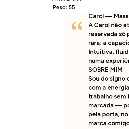
Peso: 55
Carol — Massa
A Carol não a
reservada só p
rara: a capac
Intuitiva, fl
numa experiên
SOBRE MIM
Sou do signo 
com a energia
trabalho sem 
marcada — po
pela porta, n
marca comigo,