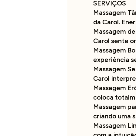
SERVIÇOS
Massagem Tânt
da Carol. Ener
Massagem de 
Carol sente o
Massagem Bod
experiência s
Massagem Sens
Carol interpr
Massagem Eró
coloca totalm
Massagem para
criando uma s
Massagem Lin
com a intuiçã