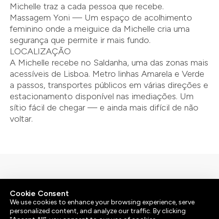
Michelle traz a cada pessoa que recebe.
Massagem Yoni — Um espaço de acolhimento
feminino onde a meiguice da Michelle cria uma
segurança que permite ir mais fundo.
LOCALIZAÇÃO
A Michelle recebe no Saldanha, uma das zonas mais
acessíveis de Lisboa. Metro linhas Amarela e Verde
a passos, transportes públicos em várias direções e
estacionamento disponível nas imediações. Um
sítio fácil de chegar — e ainda mais difícil de não
voltar.
By
bluesoft.pt
Cookie Consent
© 2026 | Atenção: As nossas massagens não têm um
We use cookies to enhance your browsing experience, serve
teor ou propósito sexual.
personalized content, and analyze our traffic. By clicking