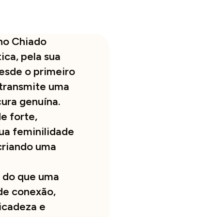
 no Chiado
ica, pela sua
esde o primeiro
, transmite uma
ura genuína.
e forte,
ua feminilidade
 criando uma
s do que uma
de conexão,
icadeza e