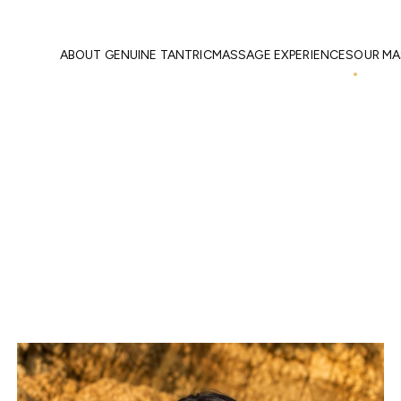
Home
Our Masseuses
Male Masseuses
ABOUT GENUINE TANTRIC
MASSAGE EXPERIENCES
OUR MA
Liz
Male Masseuses