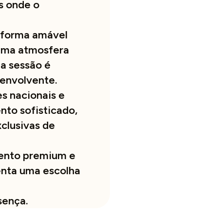
s onde o
 forma amável
 uma atmosfera
da sessão é
envolvente.
es nacionais e
nto sofisticado,
clusivas de
ento premium e
enta uma escolha
sença.