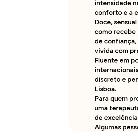
intensidade n
conforto e a 
Doce, sensual
como recebe c
de confiança,
vivida com p
Fluente em por
internacionai
discreto e pe
Lisboa.
Para quem pr
uma terapeuta
de excelência
Algumas pesso