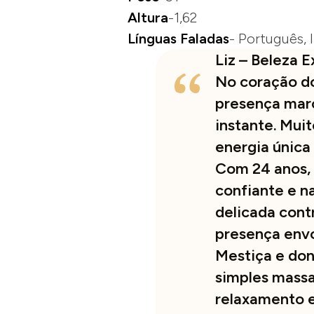
Altura
-1,62
Línguas
Faladas
- Português, 
Liz – Beleza 
No coração do
presença marc
instante. Mui
energia única
Com 24 anos, 
confiante e n
delicada cont
presença env
Mestiça e don
simples mass
relaxamento e