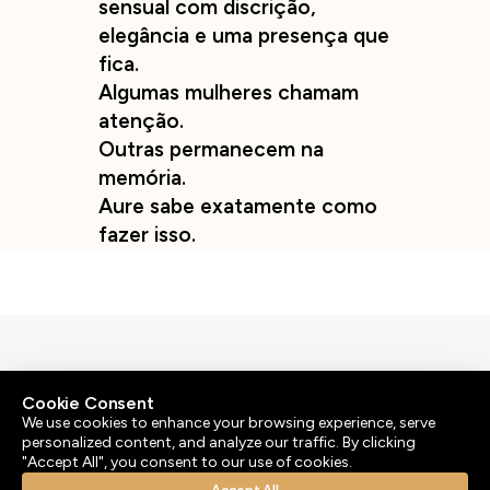
sensual com discrição,
elegância e uma presença que
fica.
Algumas mulheres chamam
atenção.
Outras permanecem na
memória.
Aure sabe exatamente como
fazer isso.
By
bluesoft.pt
Cookie Consent
© 2026 | Atenção: As nossas massagens não têm um
We use cookies to enhance your browsing experience, serve
teor ou propósito sexual.
personalized content, and analyze our traffic. By clicking
"Accept All", you consent to our use of cookies.